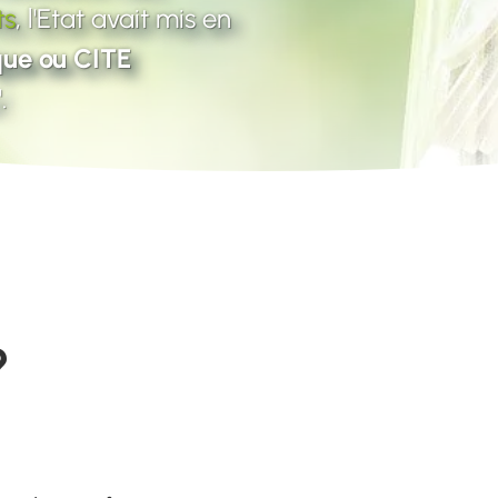
ts
, l'Etat avait mis en
que ou CITE
.
?