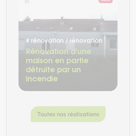
1/
1
#
rénovation
rénovation globale
Chargement...
Rénovation d'une
maison en partie
détruite par un
incendie
Toutes nos réalisations