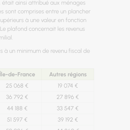
était ainsi attribué aux ménages
ces sont comprises entre un plancher
supérieurs à une valeur en fonction
 plafond concernait les revenus
ilial.
is à un minimum de revenu fiscal de
Île-de-France
Autres régions
25 068 €
19 074 €
36 792 €
27 896 €
44 188 €
33 547 €
51 597 €
39 192 €