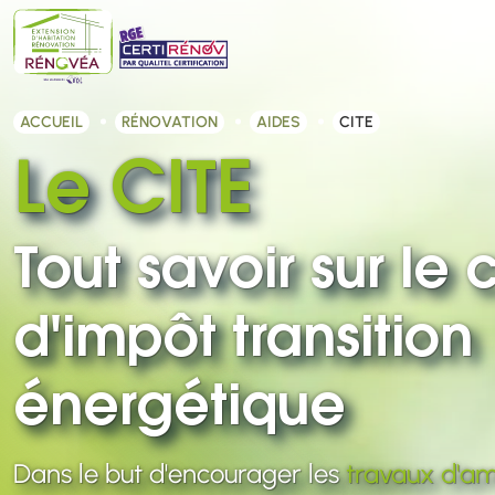
ACCUEIL
RÉNOVATION
AIDES
CITE
Le CITE
Tout savoir sur le 
d'impôt transition
énergétique
Dans le but d'encourager les
travaux d'am