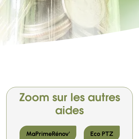
Zoom sur les autres
aides
MaPrimeRénov'
Eco PTZ