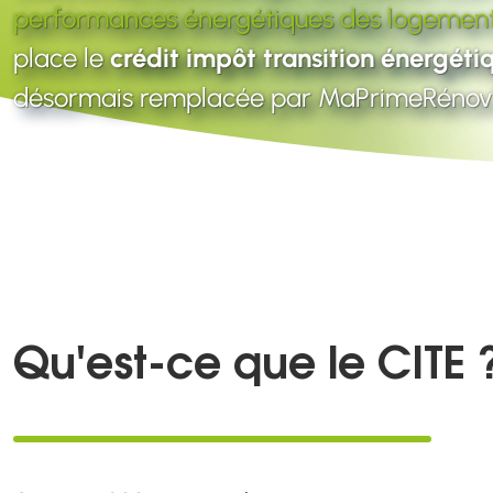
performances énergétiques des logemen
place le
crédit impôt transition énergéti
désormais remplacée par MaPrimeRénov'
Qu'est-ce que le CITE 