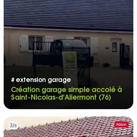
#
extension garage
Création garage simple accolé à
Saint-Nicolas-d'Aliermont (76)
Nouve
nouv.
3/
8