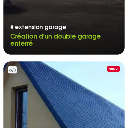
#
extension garage
Création d'un double garage
enterré
Nouve
nouv.
5/
8