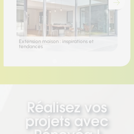
Chargement...
Extension maison : inspirations et
Exte
tendances
légi
Réalisez vos
projets avec