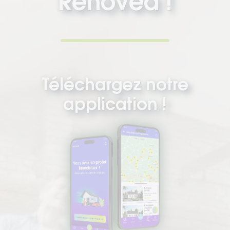
Rénovéa !
Téléchargez notre
application !