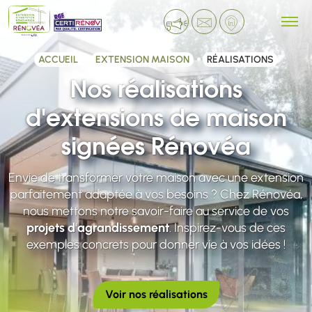
ACCUEIL
EXTENSION MAISON
RÉALISATIONS
Nos réalisations
d'extensions de maison
signées Rénovéa
Envie de transformer votre maison avec une extension
parfaitement adaptée à vos besoins ? Chez Rénovéa,
nous mettons notre savoir-faire au service de vos
projets d'agrandissement
. Inspirez-vous de ces
exemples concrets pour donner vie à vos idées !
Voir nos réalisations