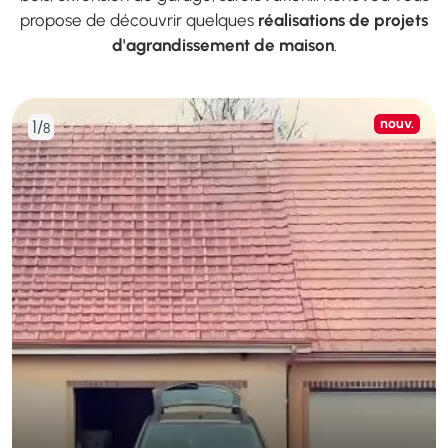
propose de découvrir quelques
réalisations de projets
d'agrandissement de maison
.
Nouve
nouv.
1/
8