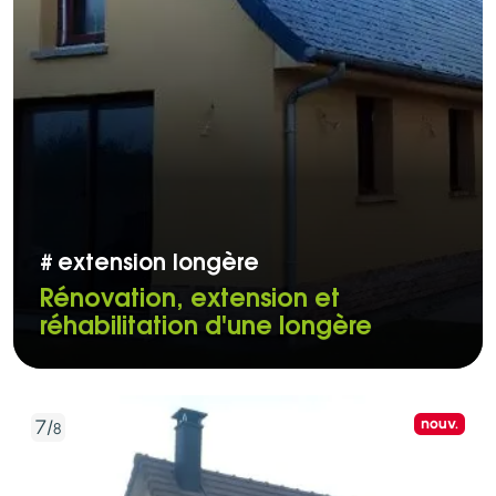
#
extension longère
Rénovation, extension et
réhabilitation d'une longère
Nouve
nouv.
7/
8