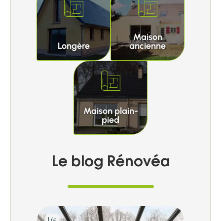
Maison
Longère
ancienne
Maison plain-
pied
Le blog Rénovéa
1/
2/