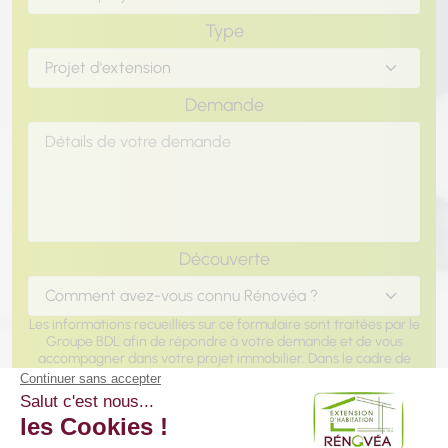
Type
Demande
Chargement...
Découverte
Les informations recueillies sur ce formulaire sont traitées par le
Groupe BDL afin de répondre à votre demande et de vous
accompagner dans votre projet immobilier. Dans le cadre de
notre offre d'accompagnement global, vos données peuvent
être partagées entre les pôles d'expertise du Groupe
(Construction CCMI, Rénovation, Extension, Aménagements
Intérieurs et Extérieurs, Agence immobilière) pour vous
proposer des solutions adaptées à l'évolution de votre projet.