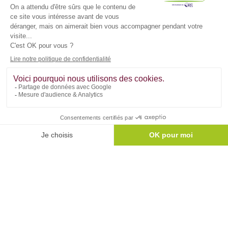
Vous disposez d'un droit d'accès, de rectification et
d'effacement de vos données ou exercer votre droit à la
limitation du traitement de vos données. Vous pouvez
également
vous opposer au partage de vos informations au
sein du Groupe
à des fins de prospection à tout moment. Vous
pouvez exercer ces droits et pour toute question sur le
traitement de vos données, vous pouvez nous contacter en
écrivant à service communication@groupebdl.fr. Si vous
estimez, après nous avoir contactés, que vos droits «
informatique et libertés » ne sont pas respectés, vous pouvez
adresser une réclamation à la Cnil. Pour en savoir plus sur la
gestion de vos données et vos droits, consultez notre
Politique
de Confidentialité
.
J'ai pris connaissance et j'accepte la
Politique
de Confidentialité
du Groupe BDL.
Envoyer ma demande !
reCAPTCHA
Confidentialité
-
Conditions