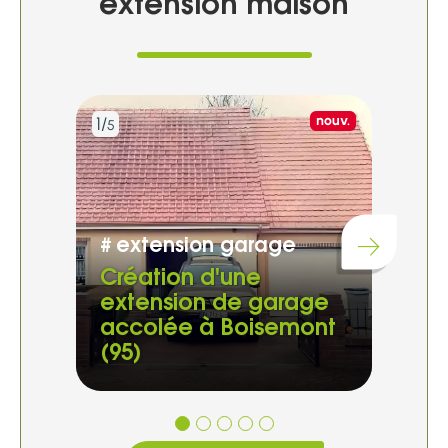
extension maison
Nouvelle réalisa
nouv.
1/
2/
5
5
#
extension garage
Chargement...
#
e
Création d'une
Cré
extension de garage
sim
accolée à Boisemont
Nic
(95)
(76