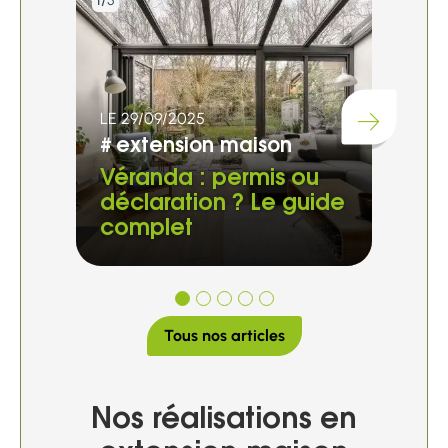
5
5
LE 2
LE 29/09/2025
Chargement...
#
r
#
extension maison
Reh
Véranda : permis ou
au
déclaration ? Le guide
et 
complet
ma
Tous nos articles
Nos réalisations en