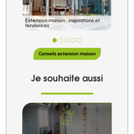
Extension maison : inspirations et
Extens
tendances
et légi
Conseils extension maison
Je souhaite aussi