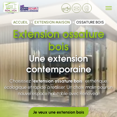
ACCUEIL
EXTENSION MAISON
OSSATURE BOIS
Extension ossature
bois
Une extension
contemporaine
Choisissez l'
extension ossature bois
: esthétique,
écologique et rapide à réaliser. Un choix malin pour un
nouvel espace habitable avec Rénovéa !
Je veux une extension bois