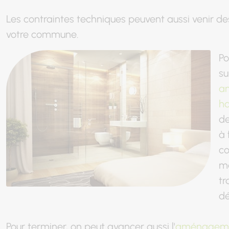
Les contraintes techniques peuvent aussi venir 
votre commune.
Po
su
am
ha
de
à 
co
ma
tr
dé
Pour terminer, on peut avancer aussi l'
aménageme