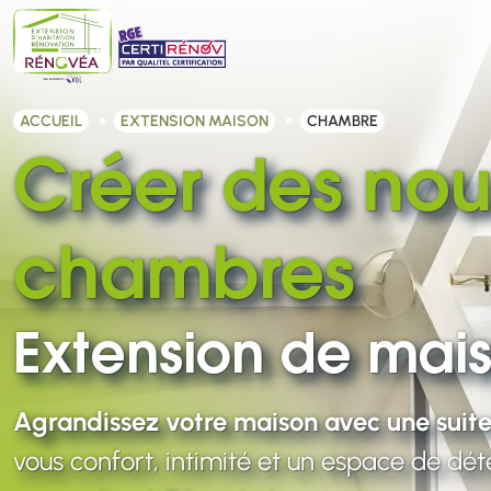
ACCUEIL
EXTENSION MAISON
CHAMBRE
Créer des nou
chambres
Extension de mai
Agrandissez votre maison avec une suit
vous confort, intimité et un espace de dé