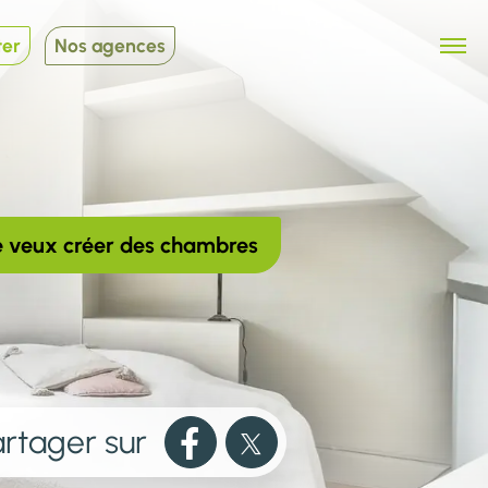
ter
Nos agences
e veux créer des chambres
rtager sur