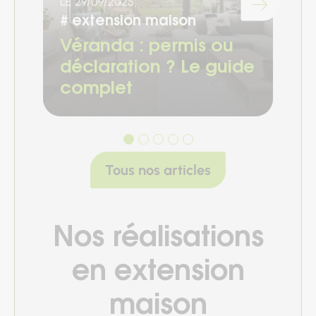
#
LE 29/09/2025
Chargement...
#
extension maison
R
Véranda : permis ou
a
déclaration ? Le guide
e
complet
m
Tous nos articles
Nos réalisations
en extension
maison