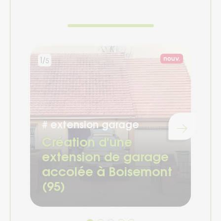
Nouvelle réal
nouv.
1/
2/
5
5
#
extension garage
#
Chargement...
Création d'une
C
extension de garage
s
accolée à Boisemont
N
(95)
(