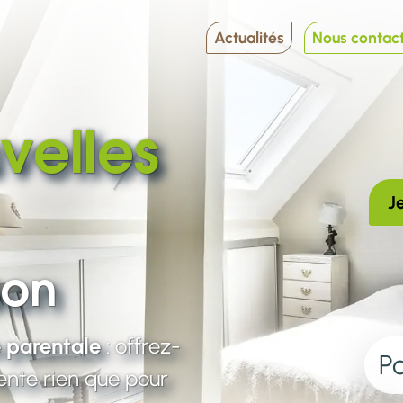
Actualités
Nous contac
velles
J
son
e parentale
: offrez-
Pa
tente rien que pour