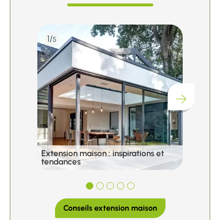
1/
2/
5
5
Chargement...
Extension maison : inspirations et
Extens
tendances
et légi
Conseils extension maison