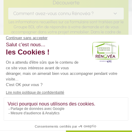
Découverte
Les informations recueillies sur ce formulaire sont traitées par le
Groupe BDL afin de répondre à votre demande et de vous
accompagner dans votre projet immobilier. Dans le cadre de
notre offre d'accompagnement global, vos données peuvent
être partagées entre les pôles d'expertise du Groupe
(Construction CCMI, Rénovation, Extension, Aménagements
Intérieurs et Extérieurs, Agence immobilière) pour vous
proposer des solutions adaptées à l'évolution de votre projet.
Vous disposez d'un droit d'accès, de rectification et
d'effacement de vos données ou exercer votre droit à la
limitation du traitement de vos données. Vous pouvez
également
vous opposer au partage de vos informations au
sein du Groupe
à des fins de prospection à tout moment. Vous
pouvez exercer ces droits et pour toute question sur le
traitement de vos données, vous pouvez nous contacter en
écrivant à service communication@groupebdl.fr. Si vous
estimez, après nous avoir contactés, que vos droits «
informatique et libertés » ne sont pas respectés, vous pouvez
adresser une réclamation à la Cnil. Pour en savoir plus sur la
gestion de vos données et vos droits, consultez notre
Politique
de Confidentialité
.
J'ai pris connaissance et j'accepte la
Politique