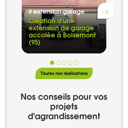
#
extension garage
#
e
Chargement...
Création d'une
Cré
extension de garage
sim
accolée à Boisemont
Nic
(95)
(76
Toutes nos réalisations
Nos conseils pour vos
projets
d'agrandissement