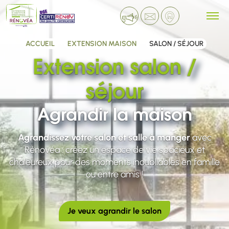
ACCUEIL
EXTENSION MAISON
SALON / SÉJOUR
Extension salon /
séjour
Agrandir la maison
Agrandissez votre salon et salle à manger
avec
Rénovéa : créez un espace de vie spacieux et
chaleureux pour des moments inoubliables en famille
ou entre amis !
Je veux agrandir le salon