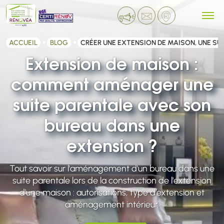
ACCUEIL
BLOG
CRÉER UNE EXTENSION DE MAISON, UNE SU
Extension de maison :
comment aménager une
suite parentale avec son
bureau dans une
extension ?
Tout savoir sur l'aménagement d'un bureau dans une
suite parentale lors de la construction de l'extension
d'une maison : autorisations, type d’extension et
aménagement intérieur.