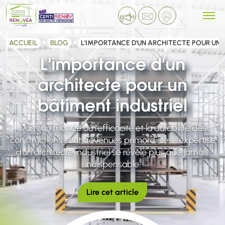
ACCUEIL
BLOG
L'IMPORTANCE D'UN ARCHITECTE POUR UN 
L'importance d'un
architecte pour un
bâtiment industriel
Dans un monde où l'efficacité et la durabilité des
constructions sont devenues primordiales, l'expertise
d'un architecte industriel se révèle plus que jamais
indispensable.
Lire cet article