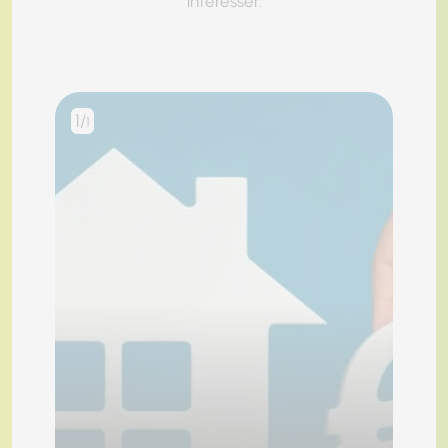
intéresser.
1/
1
Chargement...