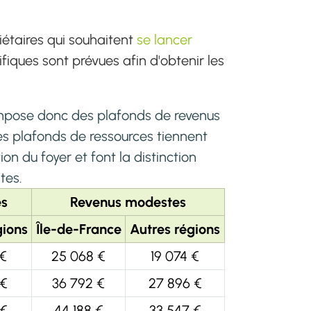
riétaires qui souhaitent
se lancer
ifiques sont prévues afin d'obtenir les
impose donc des plafonds de revenus
Les plafonds de ressources tiennent
on du foyer et font la distinction
tes.
es
Revenus modestes
gions
Île-de-France
Autres régions
 €
25 068 €
19 074 €
 €
36 792 €
27 896 €
 €
44 188 €
33 547 €