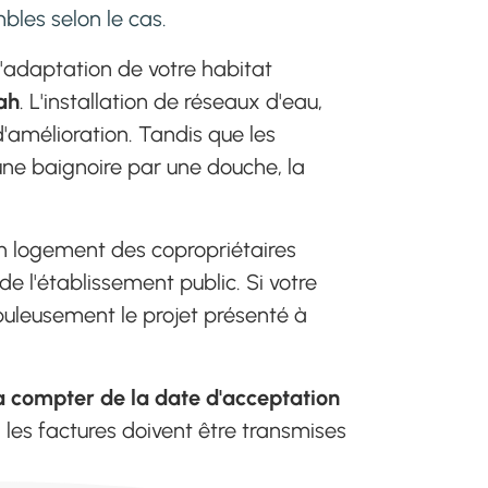
bles selon le cas.
1/
5
'adaptation de votre habitat
ah
. L'installation de réseaux d'eau,
d'amélioration. Tandis que les
une baignoire par une douche, la
LE 13/07/2026
#
rénovation
décoration
Donner du cachet à
un logement des copropriétaires
sa maison grâce au
de l'établissement public. Si votre
matériaux naturels
upuleusement le projet présenté à
à compter de la date d'acceptation
les factures doivent être transmises