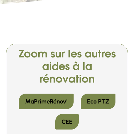
Zoom sur les autres
aides à la
rénovation
MaPrimeRénov'
Eco PTZ
CEE