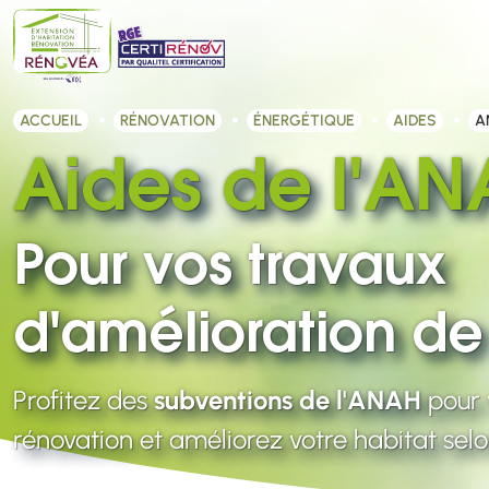
ACCUEIL
RÉNOVATION
ÉNERGÉTIQUE
AIDES
A
Aides de l'A
Pour vos travaux
d'amélioration de 
Profitez des
subventions de l'ANAH
pour 
rénovation et améliorez votre habitat sel