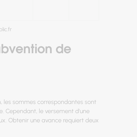
1/
5
lic.fr
ubvention de
Optimisez votre chauffage p
réduire vos factures
énergétiques
n, les sommes correspondantes sont
ée. Cependant, le versement d'une
ux. Obtenir une avance requiert deux