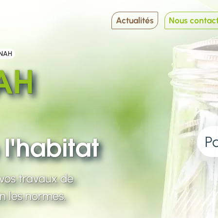
Actualités
Nous contac
NAH
NAH
Pa
l'habitat
vos travaux de
on les normes.