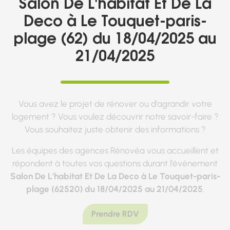
Salon De L'habitat Et De La
Deco à Le Touquet-paris-
plage (62) du 18/04/2025 au
21/04/2025
Vous avez le projet de rénover ou d'agrandir votre
logement ? Vous voulez découvrir notre savoir-faire ?
Vous souhaitez juste obtenir des informations ?
Les équipes des agences Rénovéa vous accueillent et
répondent à toutes vos questions durant l'événement
Salon De L'habitat Et De La Deco à Le Touquet-paris-
plage (62520) du 18/04/2025 au 21/04/2025
.
Prendre RDV