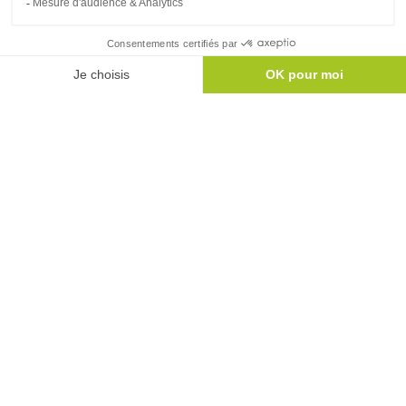
intérieurs.
Liens utiles
Nous contacter
Mentions légales
Vie privée
Plan du site
Accès direct
Aides à la rénovation
Blog
Simulateur MaPrimeRénov'
Conseils en rénovation
Suivez-nous