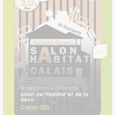
Chargement...
DU 08/05/2026 AU 10/05/2026
L
Salon de l'habitat et de la
S
deco
l
Calais (62)
V