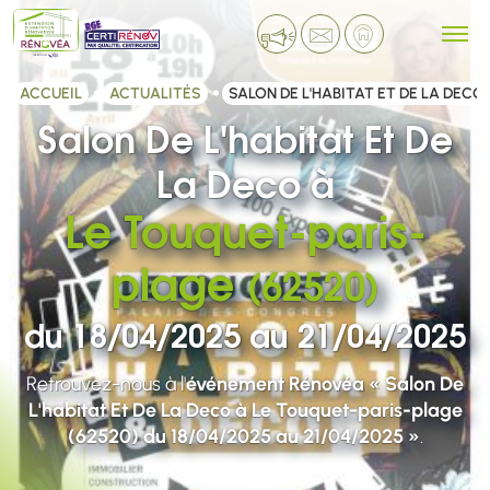
ACCUEIL
ACTUALITÉS
SALON DE L'HABITAT ET DE LA DECO
Salon De L'habitat Et De
La Deco à
Le Touquet-paris-
plage
(62520)
du 18/04/2025 au 21/04/2025
Retrouvez-nous à l'
événement Rénovéa « Salon De
L'habitat Et De La Deco à Le Touquet-paris-plage
(62520) du 18/04/2025 au 21/04/2025 »
.