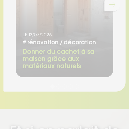
Chargement...
LE 13/07/2026
LE
#
rénovation
décoration
#
Donner du cachet à sa
R
maison grâce aux
a
matériaux naturels
s