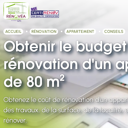
ACCUEIL
RÉNOVATION
APPARTEMENT
CONSEILS
Obtenir le budget
rénovation d'un 
de 80 m²
Obtenez le coût de rénovation d'un appa
des travaux, de la surface, de la localité, 
rénover.