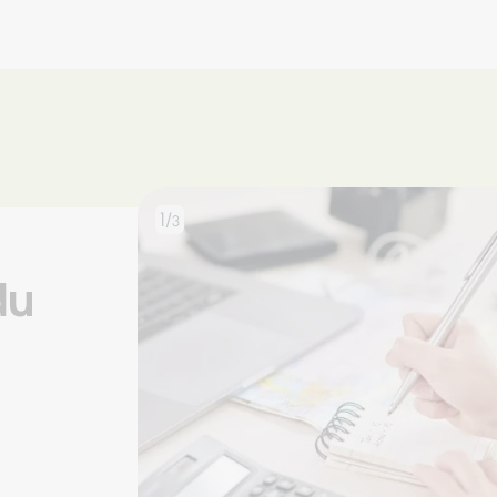
1/
3
du