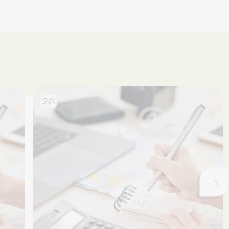
2/
3
Chargement...