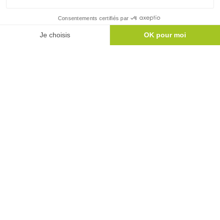
gestion de vos données et vos droits, consultez notre
Politique
de Confidentialité
.
J'ai pris connaissance et j'accepte la
Politique
de Confidentialité
du Groupe BDL.
Envoyer ma demande !
reCAPTCHA
Confidentialité
-
Conditions