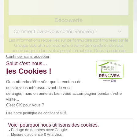
Chargement...
Découverte
Les informations recueillies sur ce formulaire sont traitées par le
Groupe BDL afin de répondre à votre demande et de vous
accompagner dans votre projet immobilier. Dans le cadre de
notre offre d'accompagnement global, vos données peuvent
être partagées entre les pôles d'expertise du Groupe
(Construction CCMI, Rénovation, Extension, Aménagements
Intérieurs et Extérieurs, Agence immobilière) pour vous
proposer des solutions adaptées à l'évolution de votre projet.
Vous disposez d'un droit d'accès, de rectification et
d'effacement de vos données ou exercer votre droit à la
limitation du traitement de vos données. Vous pouvez
également
vous opposer au partage de vos informations au
sein du Groupe
à des fins de prospection à tout moment. Vous
pouvez exercer ces droits et pour toute question sur le
traitement de vos données, vous pouvez nous contacter en
écrivant à service communication@groupebdl.fr. Si vous
estimez, après nous avoir contactés, que vos droits «
informatique et libertés » ne sont pas respectés, vous pouvez
adresser une réclamation à la Cnil. Pour en savoir plus sur la