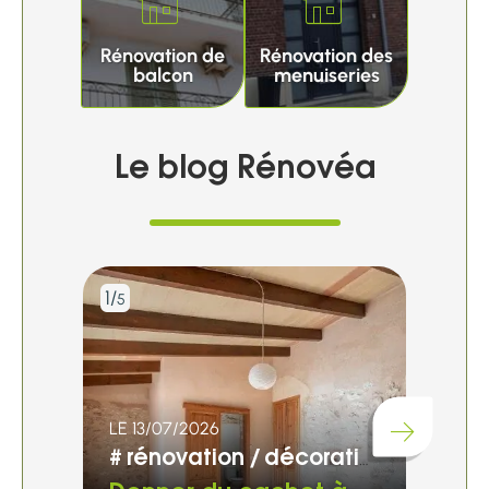
Rénovation de
Rénovation des
balcon
menuiseries
Le blog Rénovéa
1/
2/
5
5
LE 13/07/2026
LE 0
Chargement...
#
rénovation
décoration
#
r