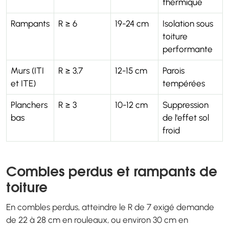
thermique
Rampants
R ≥ 6
19-24 cm
Isolation sous
toiture
performante
Murs (ITI
R ≥ 3,7
12-15 cm
Parois
et ITE)
tempérées
Planchers
R ≥ 3
10-12 cm
Suppression
bas
de l'effet sol
froid
Combles perdus et rampants de
toiture
En combles perdus, atteindre le R de 7 exigé demande
de 22 à 28 cm en rouleaux, ou environ 30 cm en