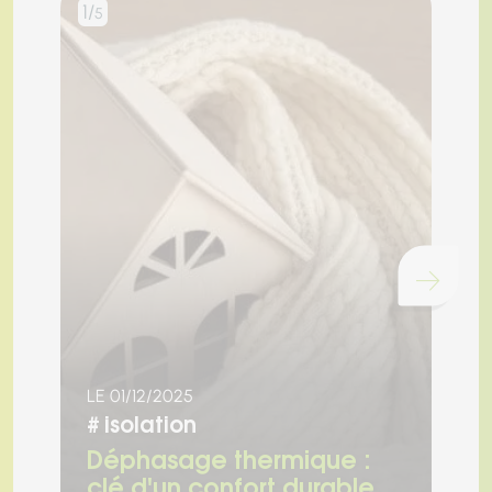
1/
2/
5
Chargement...
LE 01/12/2025
LE
#
isolation
#
Déphasage thermique :
I
clé d'un confort durable
a