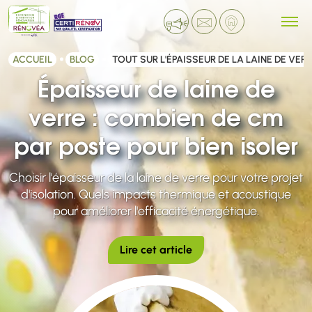
ACCUEIL
BLOG
TOUT SUR L'ÉPAISSEUR DE LA LAINE DE VE
Épaisseur de laine de
verre : combien de cm
par poste pour bien isoler
Choisir l'épaisseur de la laine de verre pour votre projet
d'isolation. Quels impacts thermique et acoustique
pour améliorer l'efficacité énergétique.
Lire cet article