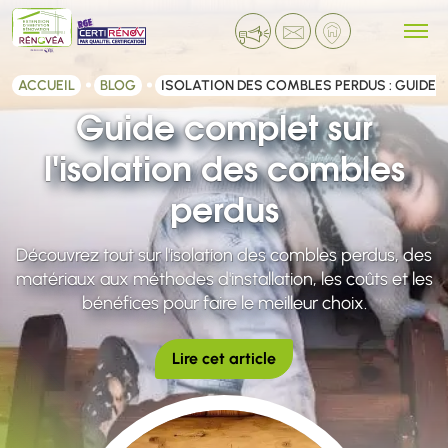
ACCUEIL
BLOG
ISOLATION DES COMBLES PERDUS : GUIDE
Guide complet sur
l'isolation des combles
perdus
Découvrez tout sur l'isolation des combles perdus, des
matériaux aux méthodes d'installation, les coûts et les
bénéfices pour faire le meilleur choix.
Lire cet article