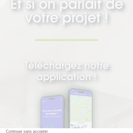
Et si on parlait de
votre projet !
Téléchargez notre
application !