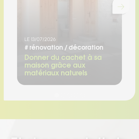
Chargement...
LE 13/07/2026
LE
#
rénovation
décoration
#
Donner du cachet à sa
R
maison grâce aux
a
matériaux naturels
s