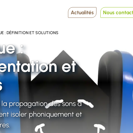
Actualités
Nous contac
E : DÉFINITION ET SOLUTIONS
ue :
entation et
s
 la propagation des sons à
ent isoler phoniquement et
res.