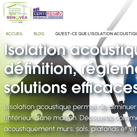
ACCUEIL
BLOG
QU'EST-CE QUE L'ISOLATION ACOUSTIQU
Isolation acoustiq
définition, réglem
solutions efficace
L'isolation acoustique permet de diminuer
l'intérieur d'une maison. Découvrez comm
acoustiquement murs, sols, plafonds et vit