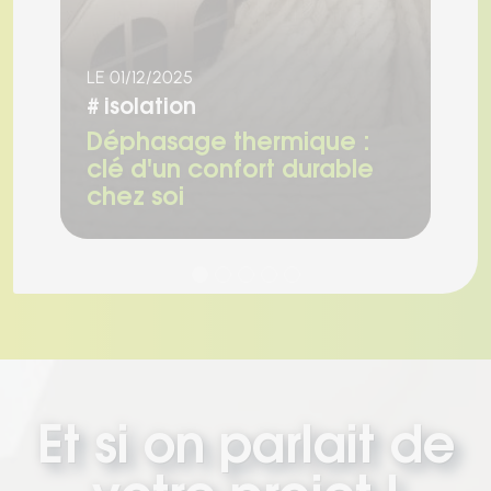
LE 01/12/2025
LE
#
isolation
#
Déphasage thermique :
I
clé d'un confort durable
a
chez soi
l
Et si on parlait de