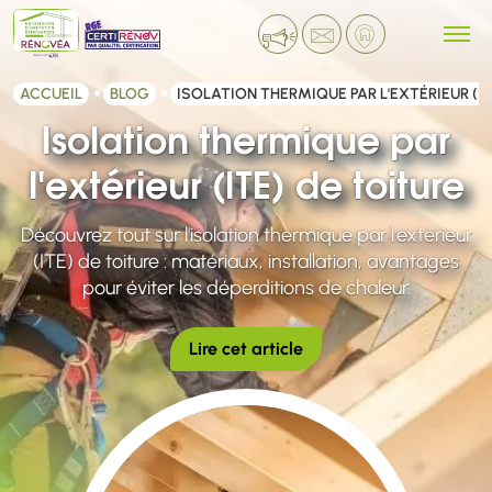
ACCUEIL
BLOG
ISOLATION THERMIQUE PAR L'EXTÉRIEUR (IT
Isolation thermique par
l'extérieur (ITE) de toiture
Découvrez tout sur l'isolation thermique par l'extérieur
(ITE) de toiture : matériaux, installation, avantages
pour éviter les déperditions de chaleur.
Lire cet article