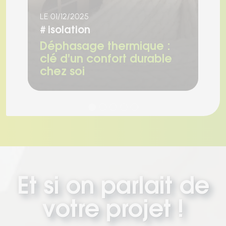
LE 01/12/2025
LE
#
isolation
#
Déphasage thermique :
I
clé d'un confort durable
a
chez soi
l
Et si on parlait de
votre projet !