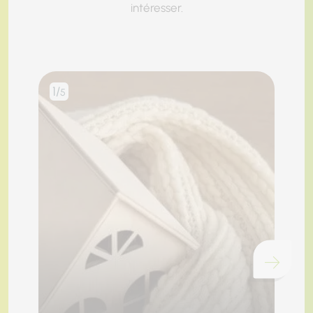
intéresser.
1/
2/
5
Chargement...