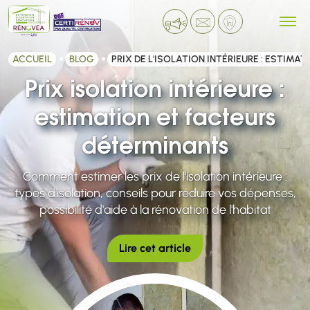
ACCUEIL
BLOG
PRIX DE L'ISOLATION INTÉRIEURE : ESTIM
Prix isolation intérieure :
estimation et facteurs
déterminants
Comment estimer les prix de l'isolation intérieure :
types d'isolation, conseils pour réduire vos dépenses,
possibilité d'aide à la rénovation de l'habitat
Lire cet article