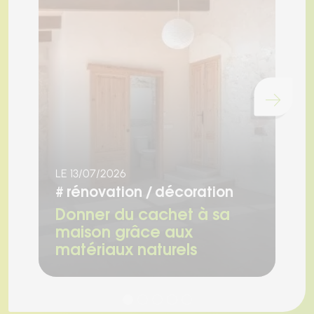
Chargement...
LE 13/07/2026
LE
#
rénovation
décoration
#
Donner du cachet à sa
R
maison grâce aux
a
matériaux naturels
s