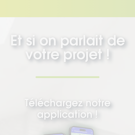
Et si on parlait de
votre projet !
Téléchargez notre
application !