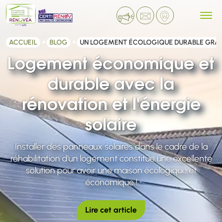
ACCUEIL
BLOG
UN LOGEMENT ÉCOLOGIQUE DURABLE GRÂCE
Logement économique et
durable avec la
rénovation et l'énergie
solaire
Installer des panneaux solaires dans le cadre de la
réhabilitation d'un logement constitue une excellente
solution pour avoir une maison écologique et
économique !
Lire cet article