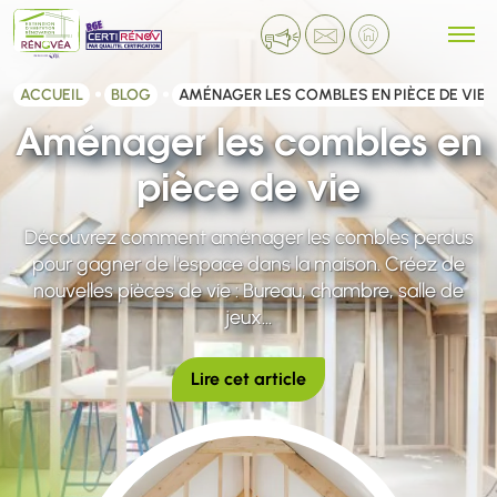
ACCUEIL
BLOG
AMÉNAGER LES COMBLES EN PIÈCE DE VIE
Aménager les combles en
pièce de vie
Découvrez comment aménager les combles perdus
pour gagner de l'espace dans la maison. Créez de
nouvelles pièces de vie : Bureau, chambre, salle de
jeux...
Lire cet article