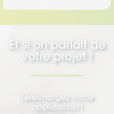
Et si on parlait de
votre projet !
Téléchargez notre
application !