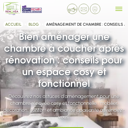
ACCUEIL
BLOG
AMÉNAGEMENT DE CHAMBRE : CONSEILS A
Bien aménager une
chambre à coucher après
rénovation : conseils pour
un espace cosy et
fonctionnel
Découvrez nos astuces d'aménagement pour une
chambre rénovée cosy et fonctionnelle : mobilier,
décoration, confort et ambiance apaisante au rendez-
vous !