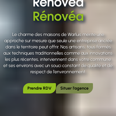
Rénovéa
Rénovéa
Le charme des maisons de Warluis mérite une
approche sur mesure que seule une entreprise ancrée
dans le territoire peut offrir. Nos artisans, tous formés
aux techniques traditionnelles comme aux innovations
les plus récentes, interviennent dans votre commune
et ses environs avec un souci constant de qualité et de
respect de l'environnement.
Prendre RDV
Situer l'agence