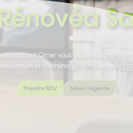
Rénovéa Sa
novéa à Saint Omer vous accompagnent et r
 rénovation et d'aménagements dans le Pas
Prendre RDV
Situer l'agence