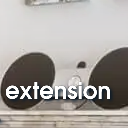
 extension
-