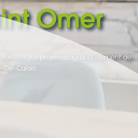
int Omer
éalisent vos projets d'agrandissement de
-De-Calais.