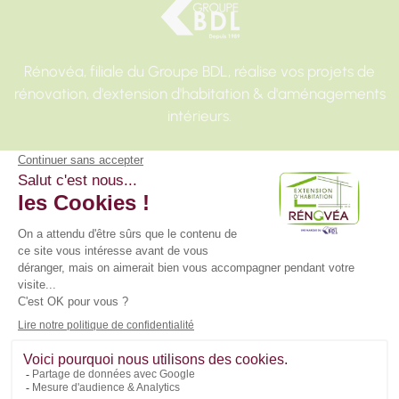
Rénovéa, filiale du Groupe BDL, réalise vos projets de
rénovation, d'extension d'habitation & d'aménagements
intérieurs.
Liens utiles
Nous contacter
Mentions légales
Vie privée
Plan du site
Accès direct
Aides à la rénovation
Blog