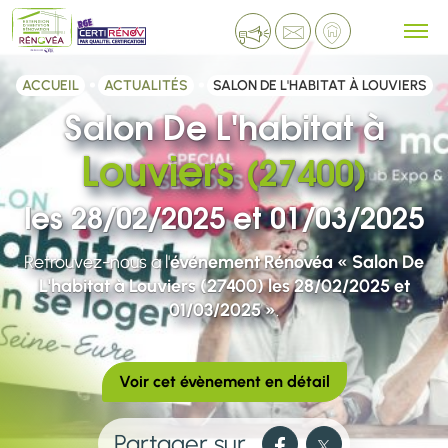
ACCUEIL
ACTUALITÉS
SALON DE L'HABITAT À LOUVIERS
Salon De L'habitat à
Louviers
(27400)
les 28/02/2025 et 01/03/2025
Retrouvez-nous à l'
événement Rénovéa « Salon De
L'habitat à Louviers (27400) les 28/02/2025 et
01/03/2025 »
.
Voir cet évènement en détail
Partager sur