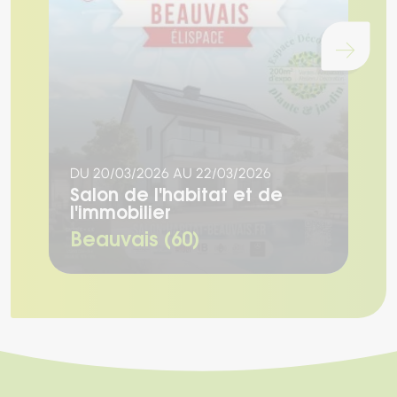
Chargement...
D
DU 20/03/2026 AU 22/03/2026
S
l
Salon de l'habitat et de
l'immobilier
M
Beauvais (60)
(