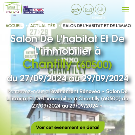
ACCUEIL
ACTUALITÉS
SALON DE L'HABITAT ET DE L'IMMOBI
Salon De L'habitat Et De
L'immobilier à
Chantilly
(60500)
du 27/09/2024 au 29/09/2024
Retrouvez-nous à l'
événement Rénovéa « Salon De
L'habitat Et De L'immobilier à Chantilly (60500) du
27/09/2024 au 29/09/2024 »
.
Voir cet évènement en détail