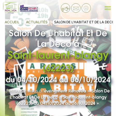
ACCUEIL
ACTUALITÉS
SALON DE L'HABITAT ET DE LA DEC
Salon De L'habitat Et De
La Deco à
Saint-laurent-blangy
(62223)
du 04/10/2024 au 06/10/2024
Retrouvez-nous à l'
événement Rénovéa « Salon De
L'habitat Et De La Deco à Saint-laurent-blangy
(62223) du 04/10/2024 au 06/10/2024 »
.