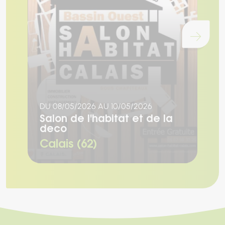
Chargement...
DU 08/05/2026 AU 10/05/2026
L
Salon de l'habitat et de la
S
deco
l
Calais (62)
V