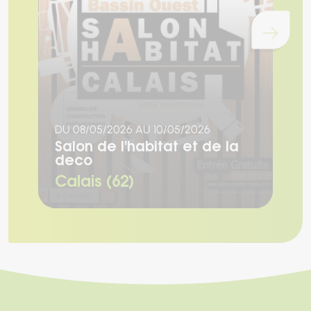
Chargement...
DU 08/05/2026 AU 10/05/2026
L
Salon de l'habitat et de la
S
deco
l
Calais (62)
V