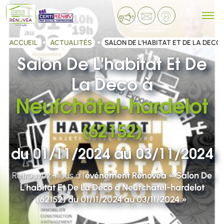
ACCUEIL
ACTUALITÉS
SALON DE L'HABITAT ET DE LA DEC
Salon De L'habitat Et De
La Deco à
Neufchâtel-hardelot
(62152)
du 01/11/2024 au 03/11/2024
Retrouvez-nous à l'
événement Rénovéa « Salon De
L'habitat Et De La Deco à Neufchâtel-hardelot
(62152) du 01/11/2024 au 03/11/2024 »
.